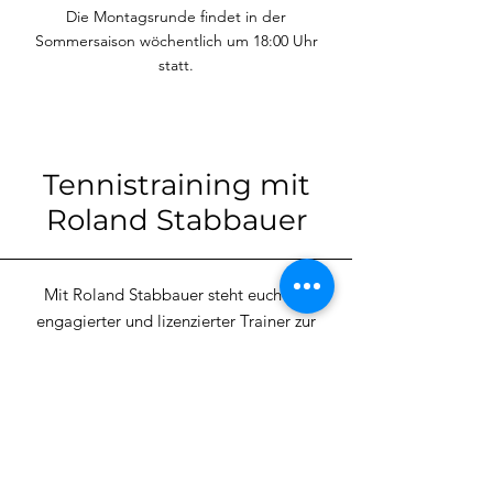
Die Montagsrunde findet in der
Sommersaison wöchentlich um 18:00 Uhr
statt.
Tennistraining mit
Roland Stabbauer
Mit Roland Stabbauer steht euch ein
engagierter und lizenzierter Trainer zur
Verfügung, der
Tennistraining anbietet.
Roland ist als Tennistrainer bei uns im
Einsatz und betreut Kinder, Jugendliche
und
Erwachsene – ob im Einzeltraining oder in